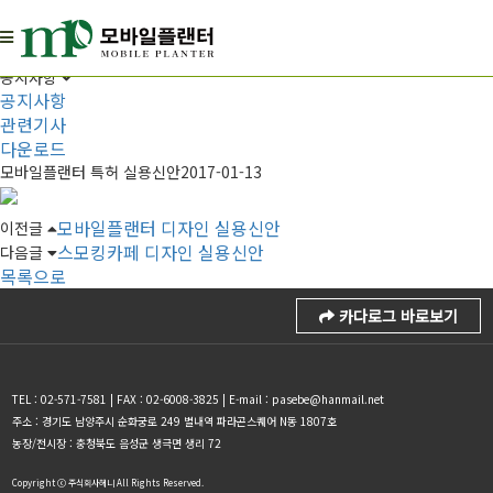
Notice
공지사항
공지사항
공지사항
관련기사
다운로드
모바일플랜터 특허 실용신안
2017-01-13
모바일플랜터 디자인 실용신안
이전글
스모킹카페 디자인 실용신안
다음글
목록으로
카다로그 바로보기
TEL : 02-571-7581 | FAX : 02-6008-3825 | E-mail : pasebe@hanmail.net
주소 : 경기도 남양주시 순화궁로 249 별내역 파라곤스퀘어 N동 1807호
농장/전시장 : 충청북도 음성군 생극면 생리 72
Copyright ⓒ 주식회사헤니 All Rights Reserved.