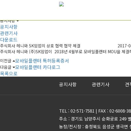
Notice
공지사항
공지사항
공지사항
관련기사
다운로드
주식회사 헤니와 SK임업의 상호 협력 협약 체결
2017-0
주식회사 헤니와 (주)SK임업이 2018년 4월부로 모바일플랜터 MOU을 체
모바일플랜터 특허등록증서
이전글
모바일플랜터 카다로그
다음글
목록으로
공지사항
관련기사
견
TEL : 02-571-7581 | FAX : 02-6008-
주소 : 경기도 남양주시 순화궁로 249 
농장/전시장 : 충청북도 음성군 생극면 생