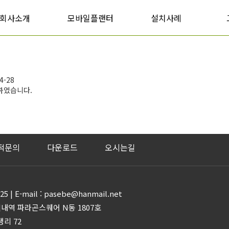
회사소개
모바일플랜터
설치사례
4-28
결하였습니다.
적문의
다운로드
오시는길
3825 | E-mail : pasebe@hanmail.net
별내역 파라곤스퀘어 N동 1807호
리 72