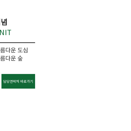
개념
NIT
아름다운 도심
아름다운 숲
담당연락처 바로가기